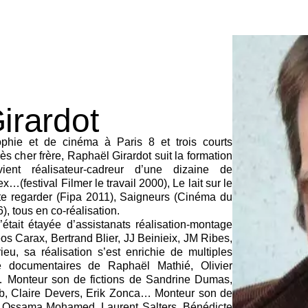
irardot
phie et de cinéma à Paris 8 et trois courts
ès cher frère, Raphaël Girardot suit la formation
ent réalisateur-cadreur d’une dizaine de
(festival Filmer le travail 2000), Le lait sur le
te regarder (Fipa 2011), Saigneurs (Cinéma du
, tous en co-réalisation.
tait étayée d’assistanats réalisation-montage
os Carax, Bertrand Blier, JJ Beinieix, JM Ribes,
eu, sa réalisation s’est enrichie de multiples
de documentaires de Raphaël Mathié, Olivier
… Monteur son de fictions de Sandrine Dumas,
b, Claire Devers, Erik Zonca… Monteur son de
 Ossama Mohamed, Laurent Salters, Bénédicte