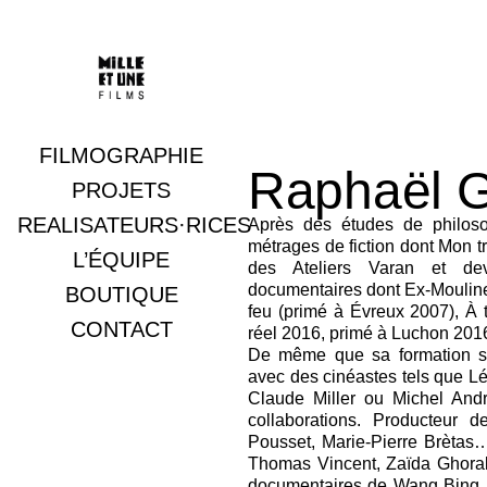
FILMOGRAPHIE
Raphaël G
Documentaires
PROJETS
REALISATEURS·RICES
Fictions
Après des études de philoso
métrages de fiction dont Mon tr
L’ÉQUIPE
Archives
des Ateliers Varan et devi
documentaires dont Ex-Moulinex…
BOUTIQUE
feu (primé à Évreux 2007), À 
CONTACT
réel 2016, primé à Luchon 2016)
De même que sa formation s’é
avec des cinéastes tels que Lé
Claude Miller ou Michel Andri
collaborations. Producteur 
Pousset, Marie-Pierre Brètas
Thomas Vincent, Zaïda Ghora
documentaires de Wang Bing,