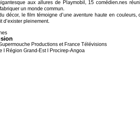
gigantesque aux allures de Playmobil, 15 comédien.nes réun
r fabriquer un monde commun.
du décor, le film témoigne d’une aventure haute en couleurs, 
oit d’exister pleinement.
nes
usion
Supermouche Productions
et France Télévisions
 I Région Grand-Est I Procirep-Angoa