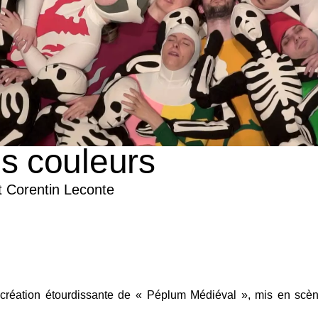
es couleurs
 Corentin Leconte
création étourdissante de «
Péplum Médiéval »
, mis en scè