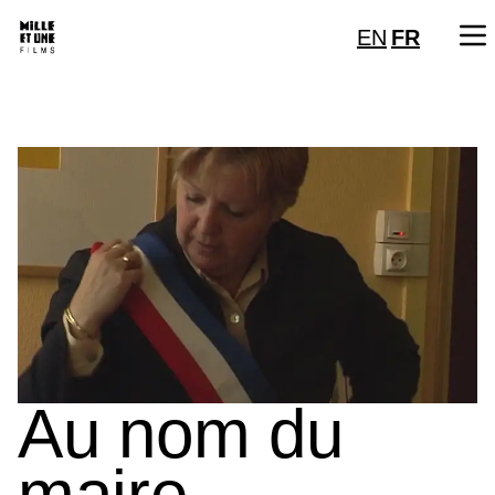
EN
FR
Au nom du
maire