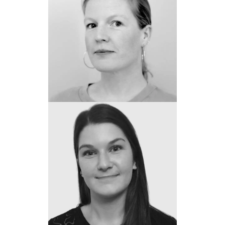
Morgane Carriou
Productrice associée
Inès Lumeau
Assistante de production