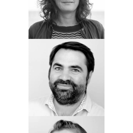
Emmanuelle Jacq
Productrice
Maël Mainguy
Producteur associé